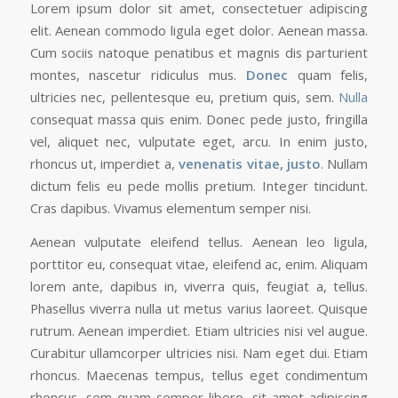
Lorem ipsum dolor sit amet, consectetuer adipiscing
elit. Aenean commodo ligula eget dolor. Aenean massa.
Cum sociis natoque penatibus et magnis dis parturient
montes, nascetur ridiculus mus.
Donec
quam felis,
ultricies nec, pellentesque eu, pretium quis, sem.
Nulla
consequat massa quis enim. Donec pede justo, fringilla
vel, aliquet nec, vulputate eget, arcu. In enim justo,
rhoncus ut, imperdiet a,
venenatis vitae, justo
. Nullam
dictum felis eu pede mollis pretium. Integer tincidunt.
Cras dapibus. Vivamus elementum semper nisi.
Aenean vulputate eleifend tellus. Aenean leo ligula,
porttitor eu, consequat vitae, eleifend ac, enim. Aliquam
lorem ante, dapibus in, viverra quis, feugiat a, tellus.
Phasellus viverra nulla ut metus varius laoreet. Quisque
rutrum. Aenean imperdiet. Etiam ultricies nisi vel augue.
Curabitur ullamcorper ultricies nisi. Nam eget dui. Etiam
rhoncus. Maecenas tempus, tellus eget condimentum
rhoncus, sem quam semper libero, sit amet adipiscing