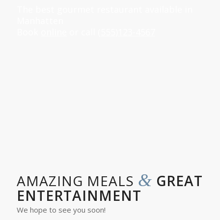
The best gourmet restaurant available in
Manhatten
Book
online
or call
(555)123-4567
1
2
3
Next
&
AMAZING MEALS
GREAT
ENTERTAINMENT
We hope to see you soon!